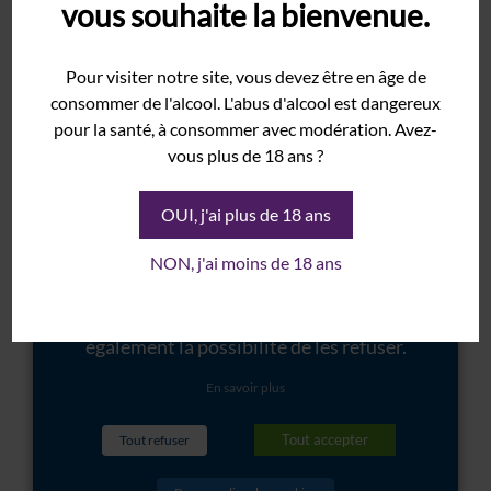
vous souhaite la bienvenue.
Rolle
garantir la meilleure expérience sur
notre site internet. Certains de ces
Syrah
Pour visiter notre site, vous devez être en âge de
cookies sont essentiels au bon
Grenache
consommer de l'alcool. L'abus d'alcool est dangereux
fonctionnement du site internet et
pour la santé, à consommer avec modération. Avez-
Domaine
sont donc marqués comme
vous plus de 18 ans ?
Histoire
nécessaires. D'autres ne sont pas
Terroir
OUI, j'ai plus de 18 ans
obligatoires ou proviennent d'outils
Cave
tiers. Ces derniers seront stockés dans
NON, j'ai moins de 18 ans
Vinothèque
votre navigateur seulement après
votre consentement. Vous avez
Événements
également la possibilité de les refuser.
Mariage
Salon
En savoir plus
Séminaire
Tout accepter
Tout refuser
Galerie