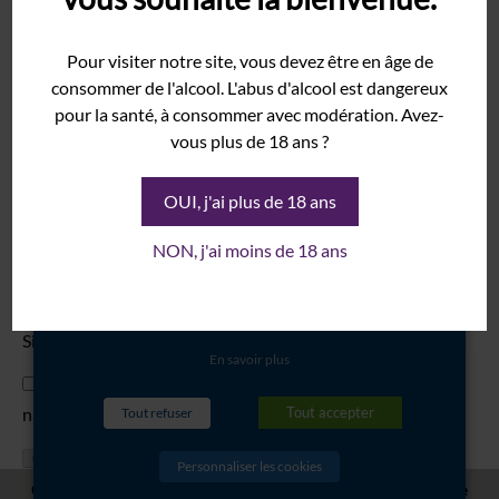
Syrah
notre site internet. Certains de ces
cookies sont essentiels au bon
Pour visiter notre site, vous devez être en âge de
Grenache
consommer de l'alcool. L'abus d'alcool est dangereux
fonctionnement du site internet et
Domaine
pour la santé, à consommer avec modération. Avez-
sont donc marqués comme
Histoire
vous plus de 18 ans ?
nécessaires. D'autres ne sont pas
Terroir
obligatoires ou proviennent d'outils
OUI, j'ai plus de 18 ans
Cave
tiers. Ces derniers seront stockés dans
Nom
*
Vinothèque
NON, j'ai moins de 18 ans
votre navigateur seulement après
votre consentement. Vous avez
Événements
E-mail
*
également la possibilité de les refuser.
Mariage
Site web
Salon
En savoir plus
Enregistrer mon nom, mon e-mail et mon site dans le
Séminaire
Tout accepter
navigateur pour mon prochain commentaire.
Tout refuser
Galerie
Personnaliser les cookies
Actualités
CHÂTEAU SAINT JULIEN D'AILLE -
5480 RD 48 Route de La Garde