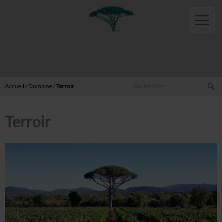
Français
English
Accueil
Boutique
Vins
Rechercher
Rouge
Accueil
/
Domaine
/
Terroir
Blanc
Rosé
Terroir
Pétillant
Huiles
Miels
Activités
Gites
Sémillon