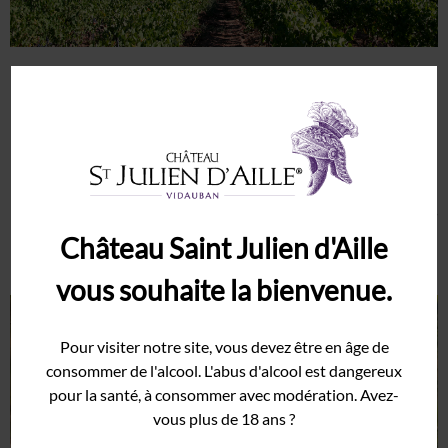
Rolle
Syrah
Grenache
Domaine
Le Domaine compte une surface d’exploitation de 80 ha de
Histoire
vignes, la richesse et l’originalité de son vignoble tiennent de
Terroir
l’équilibre délicat entre oliviers, garrigue et forêt dans lesquels
ils s’intègrent harmonieusement et le choix judicieux de nobles
Cave
cépages provençaux Cinsault, Grenache, Mourvèdre et Syrah
Château Saint Julien d'Aille
Vinothèque
pour les rouges et rosés ainsi que Rolle, Sémillon, Viognier et
Sauvignon pour les blancs.
vous souhaite la bienvenue.
Événements
Mariage
Pour visiter notre site, vous devez être en âge de
Salon
consommer de l'alcool. L'abus d'alcool est dangereux
Séminaire
pour la santé, à consommer avec modération. Avez-
Galerie
vous plus de 18 ans ?