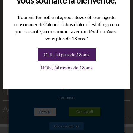
vous souhaite la bienvenue.
Rolle
White
Syrah
Pour visiter notre site, vous devez être en âge de
This website uses cookies to improve
consommer de l'alcool. L'abus d'alcool est dangereux
Sparkling
your experience while you navigate
Grenache
pour la santé, à consommer avec modération. Avez-
through the website. These cookies
The Estate
vous plus de 18 ans ?
Rosé
will be stored in your browser only
Cellar
with your consent. You also have the
OUI, j'ai plus de 18 ans
Red
History
option to opt-out of these cookies.
Terroir
NON, j'ai moins de 18 ans
But opting out of some of these
Oils
Wineshop
cookies may have an effect on your
Events
browsing experience.
Honeys
Gallery
Learn more
Weddings
Activities
Accept all
Deny all
Exhibition
Seminars
Cookies settings
CHÂTEAU SAINT JULIEN D'AILLE -
5480 RD 48 Route de La Garde