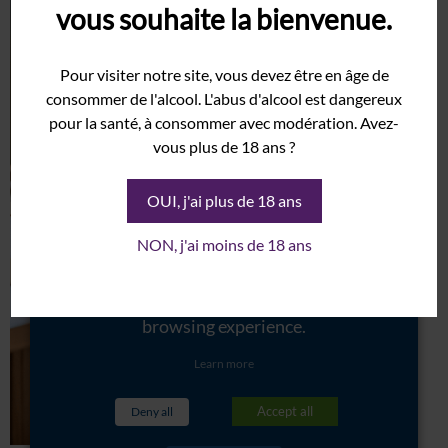
vous souhaite la bienvenue.
Rolle
Syrah
Pour visiter notre site, vous devez être en âge de
Grenache
This website uses cookies to improve
consommer de l'alcool. L'abus d'alcool est dangereux
your experience while you navigate
pour la santé, à consommer avec modération. Avez-
The Estate
vous plus de 18 ans ?
through the website. These cookies
Cellar
will be stored in your browser only
History
OUI, j'ai plus de 18 ans
with your consent. You also have the
Terroir
option to opt-out of these cookies.
NON, j'ai moins de 18 ans
Wineshop
But opting out of some of these
Events
cookies may have an effect on your
Gallery
browsing experience.
Weddings
Learn more
Exhibition
Accept all
Deny all
Seminars