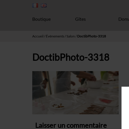
Boutique
Gîtes
Doma
Accueil
/
Événements
/
Salon
/
DoctibPhoto-3318
DoctibPhoto-3318
Laisser un commentaire