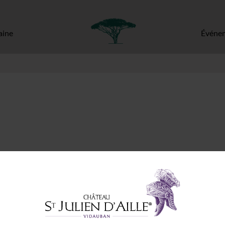
ine
Événe