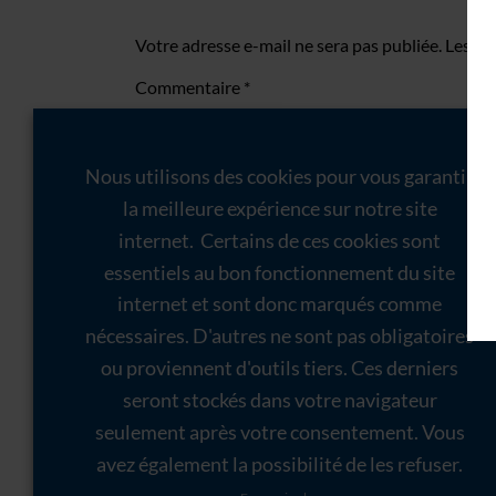
Votre adresse e-mail ne sera pas publiée.
Les ch
Commentaire
*
Nous utilisons des cookies pour vous garantir
la meilleure expérience sur notre site
internet. Certains de ces cookies sont
essentiels au bon fonctionnement du site
internet et sont donc marqués comme
nécessaires. D'autres ne sont pas obligatoires
Nom
*
ou proviennent d'outils tiers. Ces derniers
seront stockés dans votre navigateur
E-mail
*
seulement après votre consentement. Vous
avez également la possibilité de les refuser.
Site web