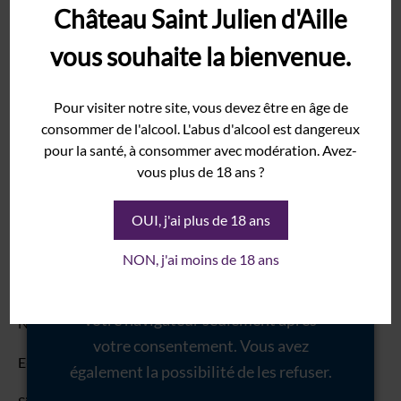
Château Saint Julien d'Aille
Rolle
Votre adresse e-mail ne sera pas publiée.
Les champs
Syrah
vous souhaite la bienvenue.
obligatoires sont indiqués avec
*
Grenache
Nous utilisons des cookies pour vous
Commentaire
*
Pour visiter notre site, vous devez être en âge de
garantir la meilleure expérience sur
Domaine
consommer de l'alcool. L'abus d'alcool est dangereux
Histoire
notre site internet. Certains de ces
pour la santé, à consommer avec modération. Avez-
cookies sont essentiels au bon
Terroir
vous plus de 18 ans ?
fonctionnement du site internet et
Cave
sont donc marqués comme
OUI, j'ai plus de 18 ans
Vinothèque
nécessaires. D'autres ne sont pas
Événements
NON, j'ai moins de 18 ans
obligatoires ou proviennent d'outils
Mariage
tiers. Ces derniers seront stockés dans
Salon
votre navigateur seulement après
Nom
*
Séminaire
votre consentement. Vous avez
E-mail
*
également la possibilité de les refuser.
Galerie