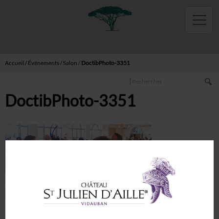
Français
English
Accueil
Boutique
Accueil
/
Événements
/
Salon
/
DoctibPhoto-3351
Vins
Rechercher
Rouge
DoctibPhoto-3351
Blanc
Rosé
Pétillant
Huiles
Miels
Activités
Gites
Laisser un commentaire
Sémillon