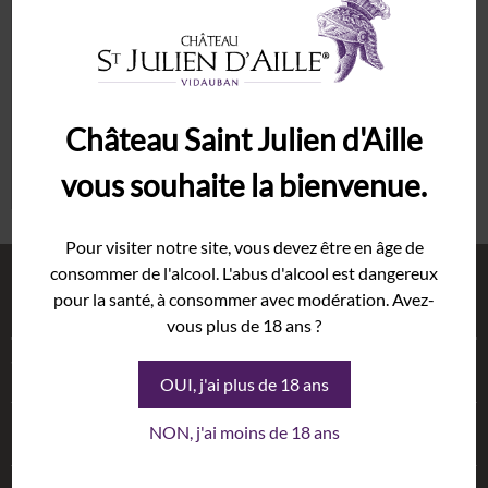
Mot de passe
*
Syrah
Grenache
Domaine
Se souvenir de moi
Histoire
Château Saint Julien d'Aille
Terroir
Mot de passe perdu ?
vous souhaite la bienvenue.
Cave
Vinothèque
Pour visiter notre site, vous devez être en âge de
consommer de l'alcool. L'abus d'alcool est dangereux
Événements
Boutique
pour la santé, à consommer avec modération. Avez-
Mariage
vous plus de 18 ans ?
Nous utilisons des cookies pour vous
Salon
Vins
garantir la meilleure expérience sur
Séminaire
OUI, j'ai plus de 18 ans
notre site internet. Certains de ces
Galerie
Huiles
cookies sont essentiels au bon
NON, j'ai moins de 18 ans
Actualités
fonctionnement du site internet et