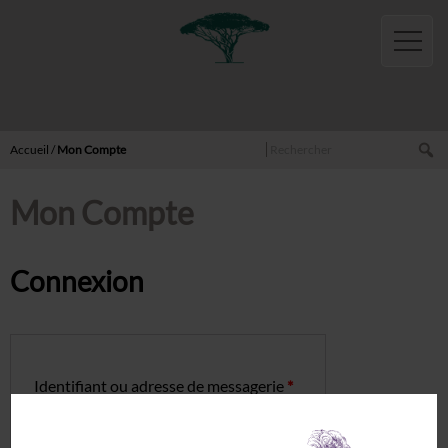
Français
Accueil
Boutique
Vins
Rouge
Rechercher
Accueil
/
Mon Compte
Blanc
Mon Compte
Rosé
Pétillant
Huiles
Connexion
Miels
Activités
Gites
Identifiant ou adresse de messagerie
*
Sémillon
Rolle