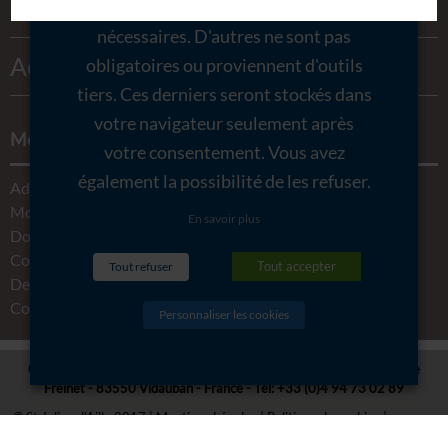
Miels
Contact
sont donc marqués comme
nécessaires. D'autres ne sont pas
Mon Compte
Activités
obligatoires ou proviennent d'outils
Mentions Légales
tiers. Ces derniers seront stockés dans
votre navigateur seulement après
Mon compte
votre consentement. Vous avez
également la possibilité de les refuser.
Adresses
Mot de passe oublié
En savoir plus
Données du compte
Commandes
Tout accepter
Tout refuser
Deconnexion
Conditions générales de ventes
Personnaliser les cookies
CHÂTEAU SAINT JULIEN D'AILLE -
5480 RD 48 Route de La Garde
Freinet - 83550 Vidauban - France
- Tél:
+33 (0)4 94 73 02 89
© St Julien d’Aille 2017
Mentions Légales
Politique de cookies
Politique de confidentialité
Horaires d’ouverture
Création Agence Lafab