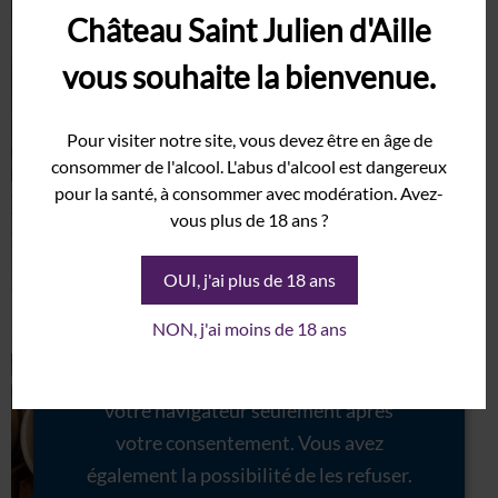
Château Saint Julien d'Aille
Syrah
Grenache
vous souhaite la bienvenue.
Domaine
Nous utilisons des cookies pour vous
Histoire
Pour visiter notre site, vous devez être en âge de
garantir la meilleure expérience sur
consommer de l'alcool. L'abus d'alcool est dangereux
Terroir
notre site internet. Certains de ces
pour la santé, à consommer avec modération. Avez-
Cave
cookies sont essentiels au bon
vous plus de 18 ans ?
Vinothèque
fonctionnement du site internet et
OUI, j'ai plus de 18 ans
sont donc marqués comme
Événements
nécessaires. D'autres ne sont pas
Mariage
NON, j'ai moins de 18 ans
obligatoires ou proviennent d'outils
Salon
tiers. Ces derniers seront stockés dans
Séminaire
votre navigateur seulement après
Galerie
votre consentement. Vous avez
Actualités
également la possibilité de les refuser.