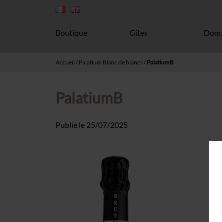
Boutique
Gîtes
Doma
Accueil
/
Palatium Blanc de blancs
/
PalatiumB
PalatiumB
Publié le
25/07/2025