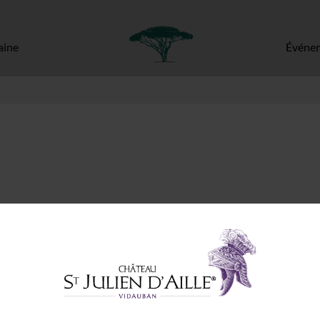
ine
Événe