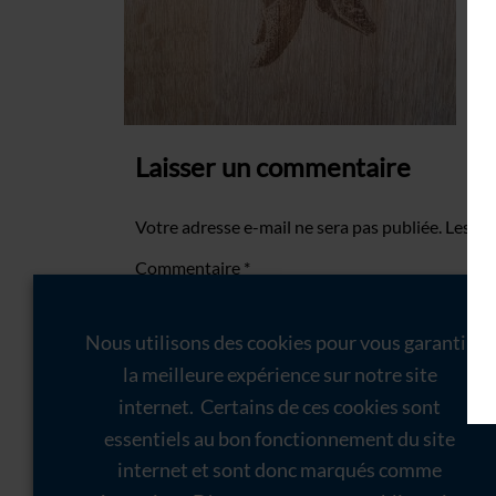
Laisser un commentaire
Votre adresse e-mail ne sera pas publiée.
Les ch
Commentaire
*
Nous utilisons des cookies pour vous garantir
la meilleure expérience sur notre site
internet. Certains de ces cookies sont
essentiels au bon fonctionnement du site
internet et sont donc marqués comme