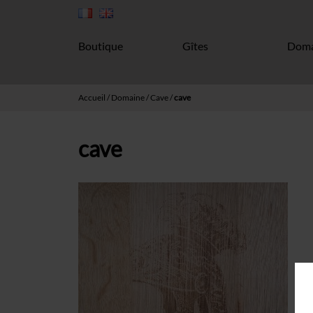
Boutique
Gîtes
Doma
Accueil
/
Domaine
/
Cave
/
cave
cave