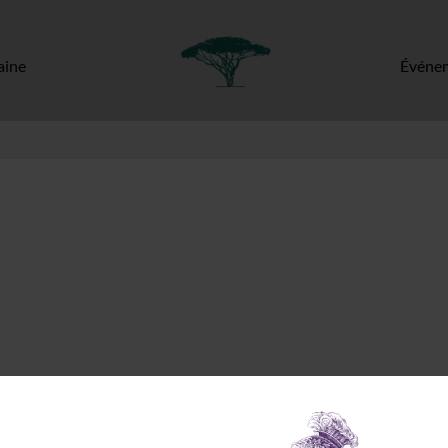
ine
Événe