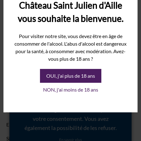
Château Saint Julien d'Aille
Rolle
Votre adresse e-mail ne sera pas publiée.
Les champs
vous souhaite la bienvenue.
Syrah
obligatoires sont indiqués avec
*
Nous utilisons des cookies pour vous
Grenache
Commentaire
*
Pour visiter notre site, vous devez être en âge de
garantir la meilleure expérience sur
Domaine
consommer de l'alcool. L'abus d'alcool est dangereux
notre site internet. Certains de ces
Histoire
pour la santé, à consommer avec modération. Avez-
cookies sont essentiels au bon
Terroir
vous plus de 18 ans ?
fonctionnement du site internet et
Cave
sont donc marqués comme
OUI, j'ai plus de 18 ans
Vinothèque
nécessaires. D'autres ne sont pas
NON, j'ai moins de 18 ans
Événements
obligatoires ou proviennent d'outils
Mariage
tiers. Ces derniers seront stockés dans
votre navigateur seulement après
Salon
Nom
*
votre consentement. Vous avez
Séminaire
E-mail
*
également la possibilité de les refuser.
Galerie
Site web
En savoir plus