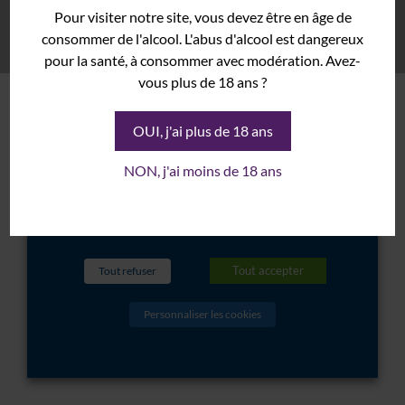
fonctionnement du site internet et
Freinet - 83550 Vidauban - France
- Tél:
+33 (0)4 94 73 02 89
Pour visiter notre site, vous devez être en âge de
Rolle
sont donc marqués comme
consommer de l'alcool. L'abus d'alcool est dangereux
© St Julien d’Aille 2017
Mentions Légales
Politique de cookies
Syrah
Politique de confidentialité
Horaires d’ouverture
Création Agence Lafab
pour la santé, à consommer avec modération. Avez-
nécessaires. D'autres ne sont pas
Grenache
vous plus de 18 ans ?
obligatoires ou proviennent d'outils
Domaine
tiers. Ces derniers seront stockés dans
OUI, j'ai plus de 18 ans
Histoire
votre navigateur seulement après
votre consentement. Vous avez
Terroir
NON, j'ai moins de 18 ans
également la possibilité de les refuser.
Cave
Vinothèque
En savoir plus
Événements
Tout accepter
Tout refuser
Mariage
Personnaliser les cookies
Salon
Séminaire
Galerie