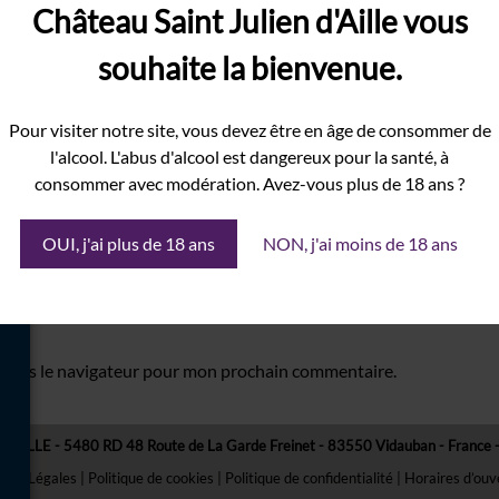
Château Saint Julien d'Aille vous
souhaite la bienvenue.
Pour visiter notre site, vous devez être en âge de consommer de
l'alcool. L'abus d'alcool est dangereux pour la santé, à
consommer avec modération. Avez-vous plus de 18 ans ?
OUI, j'ai plus de 18 ans
NON, j'ai moins de 18 ans
 dans le navigateur pour mon prochain commentaire.
D'AILLE -
5480 RD 48 Route de La Garde Freinet - 83550 Vidauban - France
-
ons Légales
Politique de cookies
Politique de confidentialité
Horaires d’ouv