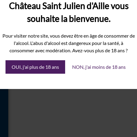
Château Saint Julien d'Aille vous
souhaite la bienvenue.
Pour visiter notre site, vous devez être en âge de consommer de
l'alcool. L'abus d'alcool est dangereux pour la santé, à
consommer avec modération. Avez-vous plus de 18 ans ?
D'AILLE -
5480 RD 48 Route de La Garde Freinet - 83550 Vidauban - France
-
ons Légales
Politique de cookies
Politique de confidentialité
Horaires d’ouv
OUI, j'ai plus de 18 ans
NON, j'ai moins de 18 ans