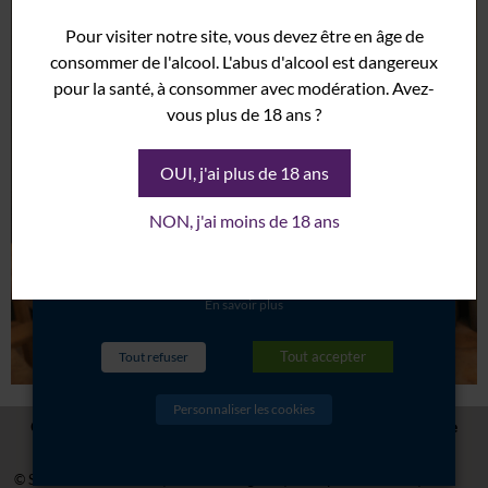
cookies sont essentiels au bon
Syrah
Pour visiter notre site, vous devez être en âge de
fonctionnement du site internet et
Grenache
consommer de l'alcool. L'abus d'alcool est dangereux
sont donc marqués comme
pour la santé, à consommer avec modération. Avez-
Domaine
nécessaires. D'autres ne sont pas
vous plus de 18 ans ?
Histoire
obligatoires ou proviennent d'outils
Terroir
tiers. Ces derniers seront stockés dans
OUI, j'ai plus de 18 ans
votre navigateur seulement après
Cave
NON, j'ai moins de 18 ans
votre consentement. Vous avez
Vinothèque
également la possibilité de les refuser.
Événements
En savoir plus
Mariage
Salon
Tout accepter
Tout refuser
Séminaire
Personnaliser les cookies
Galerie
CHÂTEAU SAINT JULIEN D'AILLE -
5480 RD 48 Route de La Garde
Freinet - 83550 Vidauban - France
- Tél:
+33 (0)4 94 73 02 89
Actualités
© St Julien d’Aille 2017
Mentions Légales
Politique de cookies