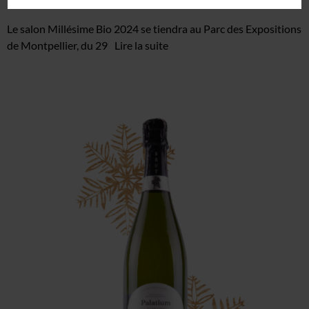
Le salon Millésime Bio 2024 se tiendra au Parc des Expositions
de Montpellier, du 29
Lire la suite