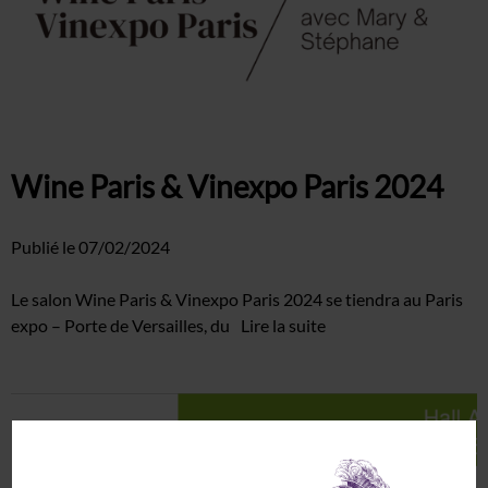
Wine Paris & Vinexpo Paris 2024
Publié le
07/02/2024
Le salon Wine Paris & Vinexpo Paris 2024 se tiendra au Paris
expo – Porte de Versailles, du
Lire la suite