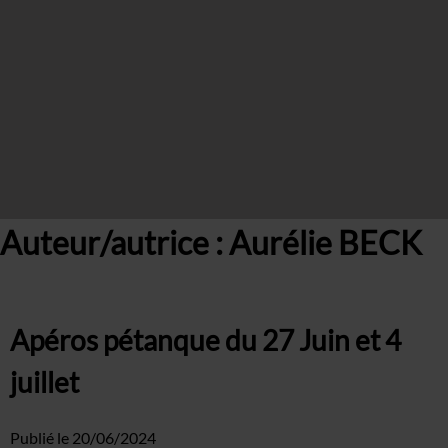
Syrah
Grenache
Domaine
Histoire
Terroir
Cave
Vinothèque
Auteur/autrice :
Aurélie BECK
Événements
Mariage
Salon
Apéros pétanque du 27 Juin et 4
Séminaire
juillet
Galerie
Actualités
Publié le
20/06/2024