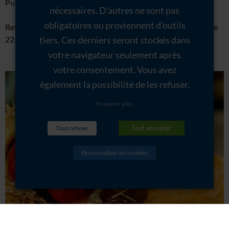
Publié le
14/10/2023
nécessaires. D'autres ne sont pas
obligatoires ou proviennent d'outils
Retrouvez notre directeur Thierry, à la Fête de la Châtaigne le
22 octobre 2023, pour
Lire la suite
tiers. Ces derniers seront stockés dans
votre navigateur seulement après
votre consentement. Vous avez
également la possibilité de les refuser.
En savoir plus
Tout accepter
Tout refuser
Personnaliser les cookies