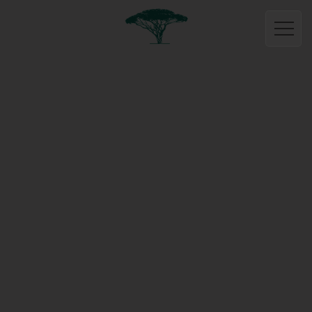
Français
Accueil
Boutique
Vins
Rouge
Blanc
Rosé
Pétillant
Huiles
Miels
Activités
Gites
Sémillon
Rolle