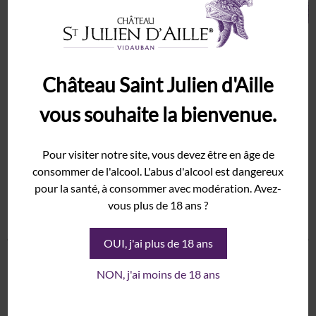
Château Saint Julien d'Aille
vous souhaite la bienvenue.
Pour visiter notre site, vous devez être en âge de
consommer de l'alcool. L'abus d'alcool est dangereux
pour la santé, à consommer avec modération. Avez-
vous plus de 18 ans ?
OUI, j'ai plus de 18 ans
Le Salon Millésime Bio 2024
NON, j'ai moins de 18 ans
Publié le
24/01/2024