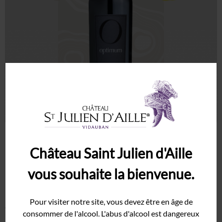
Syrah
Grenache
Domaine
Histoire
Terroir
Cave
Vinothèque
Événements
L’Optimum noté 93/100
Mariage
Château Saint Julien d'Aille
Salon
vous souhaite la bienvenue.
Publié le
23/09/2023
Séminaire
Galerie
En plus de détenir la médaille d’or 2017 du Concours des
Pour visiter notre site, vous devez être en âge de
Grands Vins de France
Lire la suite
Actualités
consommer de l'alcool. L'abus d'alcool est dangereux