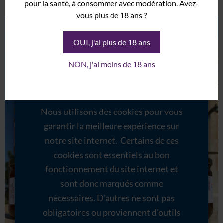
Contact
pour la santé, à consommer avec modération. Avez-
vous plus de 18 ans ?
Mon Compte
Mentions Légales
OUI, j'ai plus de 18 ans
NON, j'ai moins de 18 ans
Nous utilisons des cookies pour vous
garantir la meilleure expérience sur
notre site internet. Certains de ces
cookies sont essentiels au bon
fonctionnement du site internet et
sont donc marqués comme
nécessaires. D'autres ne sont pas
obligatoires ou proviennent d'outils