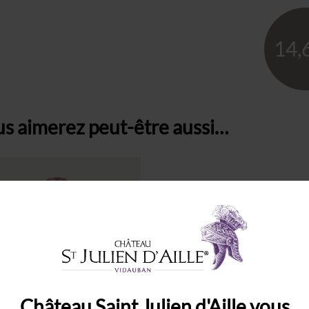
14,
s aimerez peut-être aussi…
Château Saint Julien d'Aille vous