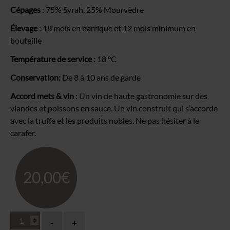
Cépages
: 75% Syrah, 25% Mourvèdre
Élevage
: 18 mois en barrique et 12 mois minimum en
bouteille
Température de service
: 18 °C
Conservation:
De 8 à 10 ans de garde
Accord mets & vin
: Un vin de haute gastronomie sur des
viandes et poissons en sauce. Un vin construit qui s’accorde
avec la truffe et les produits nobles. Ne pas hésiter à le
carafer.
20,00
€
quantité
-
+
de