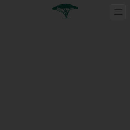
Français
Accueil
Boutique
Vins
Rouge
Blanc
Rosé
Pétillant
Huiles
Miels
Activités
Gites
Sémillon
Rolle