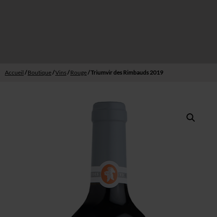
Syrah
Grenache
Domaine
Histoire
Accueil
/
Boutique
/
Vins
/
Rouge
/ Triumvir des Rimbauds 2019
Terroir
Cave
Vinothèque
Événements
Mariage
Salon
Séminaire
Galerie
Actualités