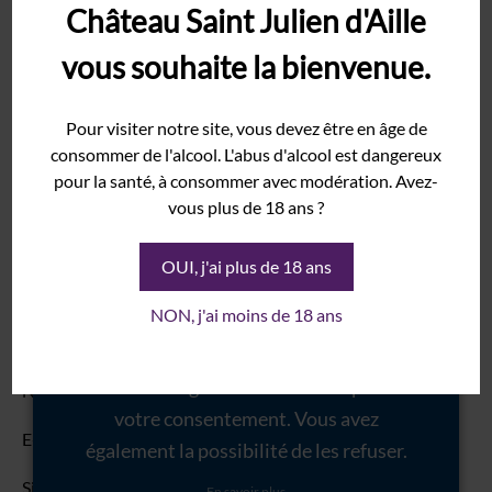
Château Saint Julien d'Aille
Rolle
Votre adresse e-mail ne sera pas publiée.
Les champs
vous souhaite la bienvenue.
Syrah
obligatoires sont indiqués avec
*
Grenache
Nous utilisons des cookies pour vous
Commentaire
*
Pour visiter notre site, vous devez être en âge de
garantir la meilleure expérience sur
Domaine
consommer de l'alcool. L'abus d'alcool est dangereux
notre site internet. Certains de ces
Histoire
pour la santé, à consommer avec modération. Avez-
cookies sont essentiels au bon
Terroir
vous plus de 18 ans ?
fonctionnement du site internet et
Cave
sont donc marqués comme
OUI, j'ai plus de 18 ans
Vinothèque
nécessaires. D'autres ne sont pas
NON, j'ai moins de 18 ans
Événements
obligatoires ou proviennent d'outils
Mariage
tiers. Ces derniers seront stockés dans
Salon
votre navigateur seulement après
Nom
*
votre consentement. Vous avez
Séminaire
E-mail
*
également la possibilité de les refuser.
Galerie
Site web
En savoir plus