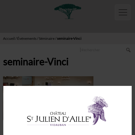
Français
English
Accueil
Boutique
Accueil
/
Événements
/
Séminaire
/
seminaire-Vinci
Vins
Rechercher
Rouge
seminaire-Vinci
Blanc
Rosé
Pétillant
Huiles
Miels
Activités
Gites
Laisser un commentaire
Sémillon