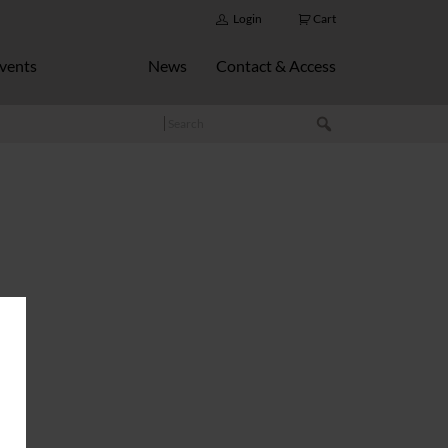
Login
Cart
vents
News
Contact & Access
Search