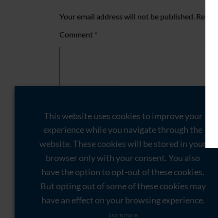
Your email address will not be published.
Requir
Comment
*
This website uses cookies to improve your
experience while you navigate through the
website. These cookies will be stored in your
browser only with your consent. You also
Name
*
have the option to opt-out of these cookies.
Email
*
But opting out of some of these cookies may
have an effect on your browsing experience.
Website
Learn more