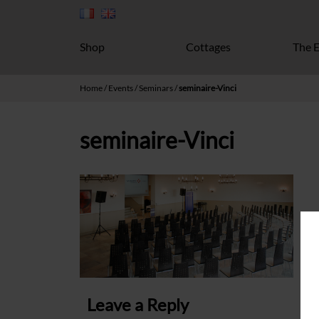
Shop
Cottages
The E
Home
/
Events
/
Seminars
/
seminaire-Vinci
seminaire-Vinci
Leave a Reply