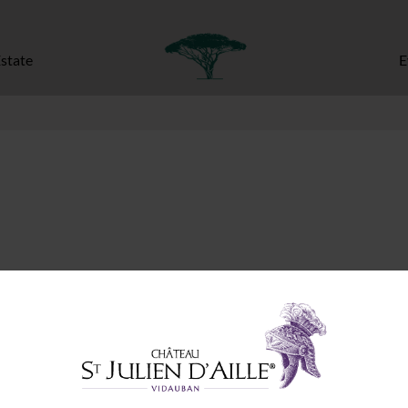
state
E