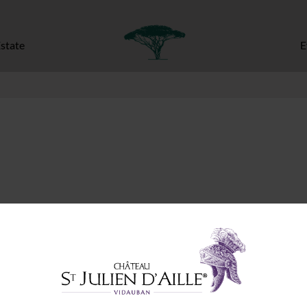
state
E