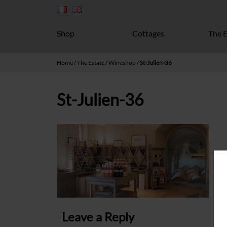
Shop
Cottages
The E
Home
/
The Estate
/
Wineshop
/
St-Julien-36
St-Julien-36
Leave a Reply