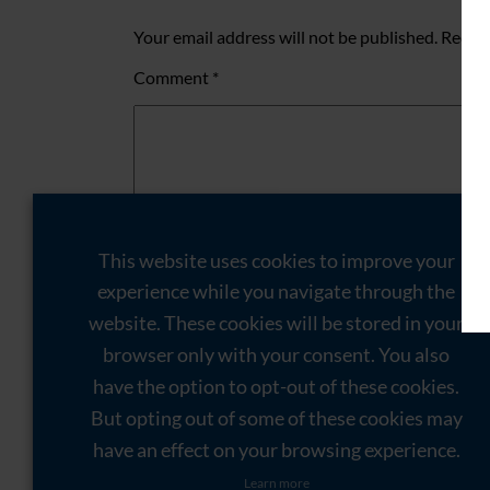
Your email address will not be published.
Requir
Comment
*
This website uses cookies to improve your
experience while you navigate through the
website. These cookies will be stored in your
browser only with your consent. You also
Name
*
have the option to opt-out of these cookies.
Email
*
But opting out of some of these cookies may
have an effect on your browsing experience.
Website
Learn more