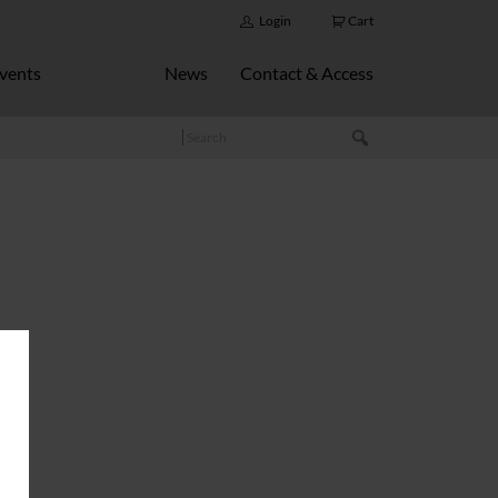
Login
Cart
vents
News
Contact & Access
Search