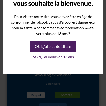
vous souhaite la bienvenue.
Rolle
Syrah
Pour visiter notre site, vous devez être en âge de
This website uses cookies to improve
Grenache
consommer de l'alcool. L'abus d'alcool est dangereux
your experience while you navigate
pour la santé, à consommer avec modération. Avez-
The Estate
through the website. These cookies
vous plus de 18 ans ?
Cellar
will be stored in your browser only
History
OUI, j'ai plus de 18 ans
with your consent. You also have the
Terroir
option to opt-out of these cookies.
NON, j'ai moins de 18 ans
Wineshop
But opting out of some of these
cookies may have an effect on your
Events
browsing experience.
Gallery
Weddings
Learn more
Exhibition
Accept all
Deny all
Seminars